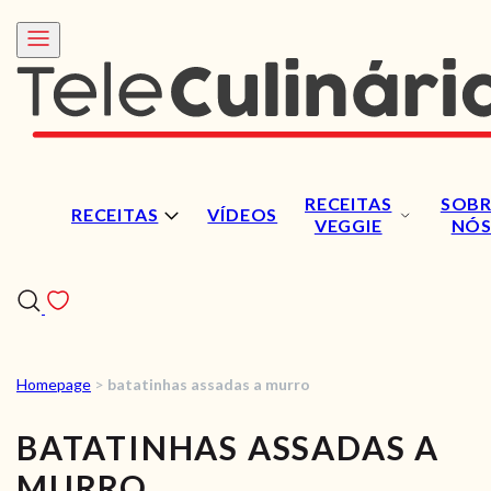
RECEITAS
SOBR
RECEITAS
VÍDEOS
VEGGIE
NÓ
Homepage
>
batatinhas assadas a murro
RECEITAS
BATATINHAS ASSADAS A
VÍDEOS
MURRO