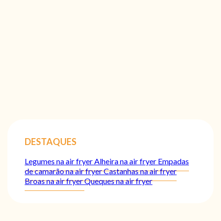
DESTAQUES
Legumes na air fryer
Alheira na air fryer
Empadas
de camarão na air fryer
Castanhas na air fryer
Broas na air fryer
Queques na air fryer