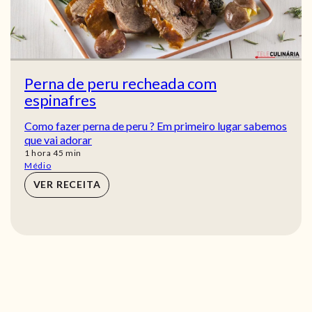
Perna de peru recheada com
espinafres
Como fazer perna de peru ? Em primeiro lugar sabemos
que vai adorar
hora
min
1
hora
45
min
Médio
VER RECEITA