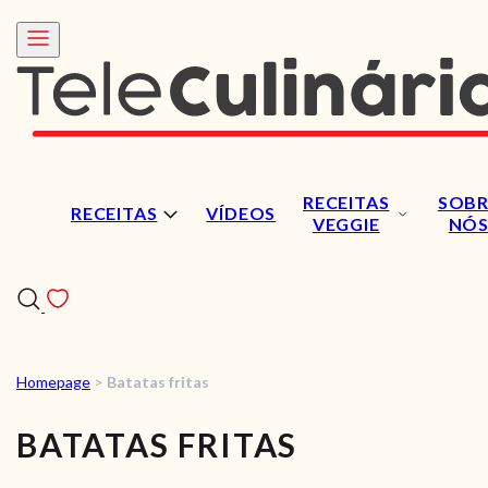
RECEITAS
SOBR
RECEITAS
VÍDEOS
VEGGIE
NÓ
Homepage
>
Batatas fritas
RECEITAS
BATATAS FRITAS
VÍDEOS