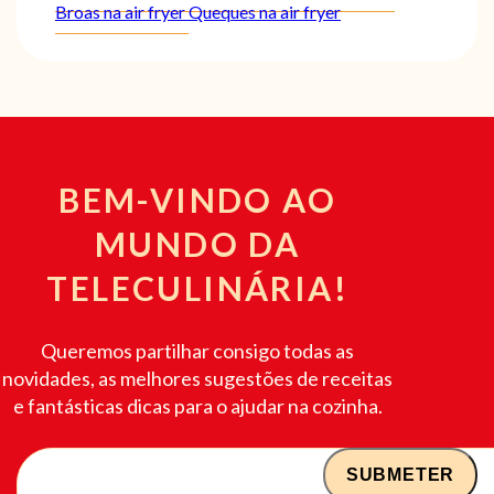
Broas na air fryer
Queques na air fryer
BEM-VINDO AO
MUNDO DA
TELECULINÁRIA!
Queremos partilhar consigo todas as
novidades, as melhores sugestões de receitas
e fantásticas dicas para o ajudar na cozinha.