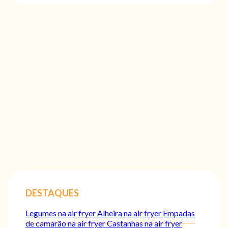
DESTAQUES
Legumes na air fryer
Alheira na air fryer
Empadas
de camarão na air fryer
Castanhas na air fryer