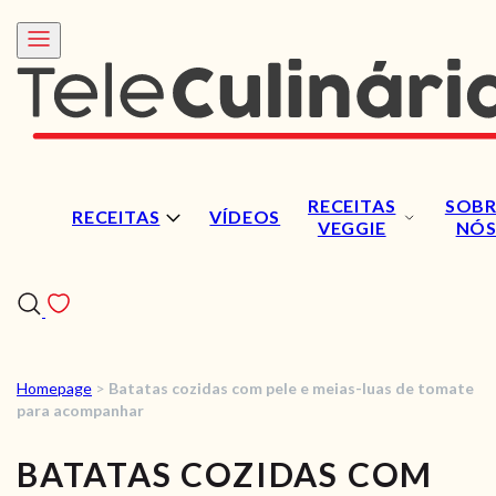
RECEITAS
SOBR
RECEITAS
VÍDEOS
VEGGIE
NÓ
Homepage
>
Batatas cozidas com pele e meias-luas de tomate
RECEITAS
para acompanhar
VÍDEOS
BATATAS COZIDAS COM