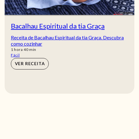
Bacalhau Espiritual da tia Graça
Receita de Bacalhau Espiritual da tia Graça. Descubra
como cozinhar
hora
min
1
hora
40
min
Fácil
VER RECEITA