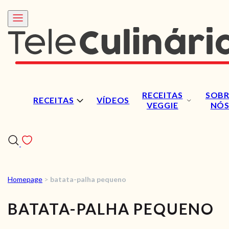
RECEITAS
SOBR
RECEITAS
VÍDEOS
VEGGIE
NÓ
Homepage
>
batata-palha pequeno
RECEITAS
BATATA-PALHA PEQUENO
VÍDEOS