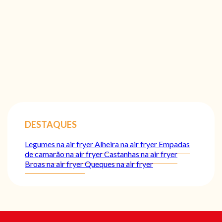
DESTAQUES
Legumes na air fryer
Alheira na air fryer
Empadas
de camarão na air fryer
Castanhas na air fryer
Broas na air fryer
Queques na air fryer