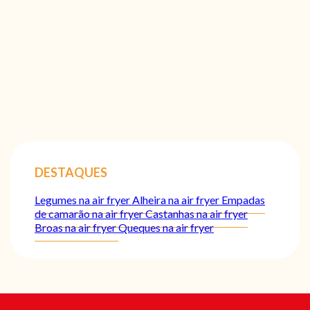
DESTAQUES
Legumes na air fryer
Alheira na air fryer
Empadas
de camarão na air fryer
Castanhas na air fryer
Broas na air fryer
Queques na air fryer