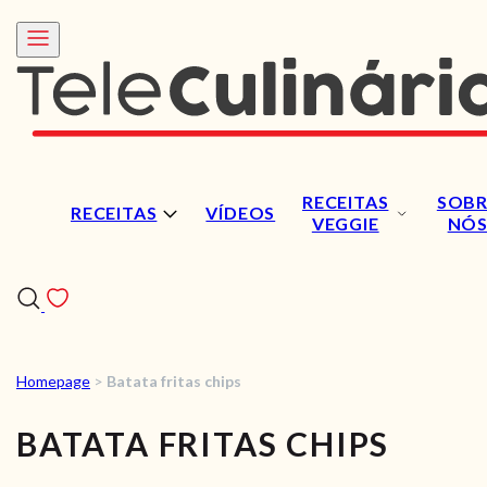
RECEITAS
SOBR
RECEITAS
VÍDEOS
VEGGIE
NÓ
Homepage
>
Batata fritas chips
RECEITAS
BATATA FRITAS CHIPS
VÍDEOS