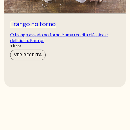
Frango no forno
O frango assado no forno é uma receita clássica e
deliciosa. Para pr
hora
1
hora
VER RECEITA