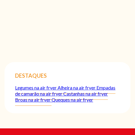
DESTAQUES
Legumes na air fryer
Alheira na air fryer
Empadas
de camarão na air fryer
Castanhas na air fryer
Broas na air fryer
Queques na air fryer