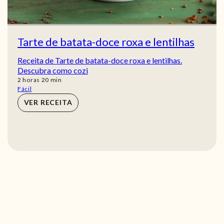
Tarte de batata-doce roxa e lentilhas
Receita de Tarte de batata-doce roxa e lentilhas.
Descubra como cozi
horas
min
2
horas
20
min
Fácil
VER RECEITA