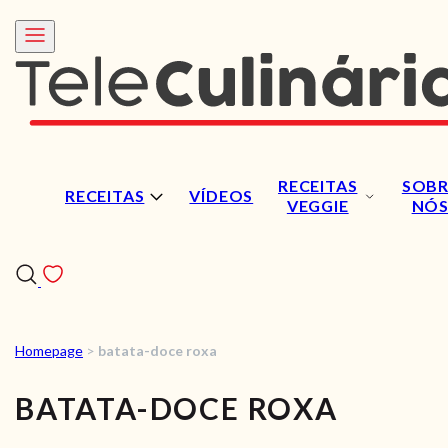
RECEITAS
SOBR
RECEITAS
VÍDEOS
VEGGIE
NÓ
Homepage
>
batata-doce roxa
RECEITAS
BATATA-DOCE ROXA
VÍDEOS