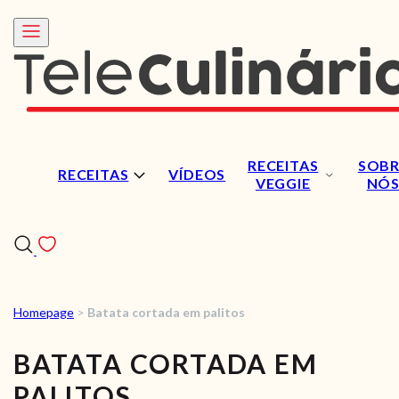
RECEITAS
SOBR
RECEITAS
VÍDEOS
VEGGIE
NÓ
Homepage
>
Batata cortada em palitos
RECEITAS
BATATA CORTADA EM
VÍDEOS
PALITOS