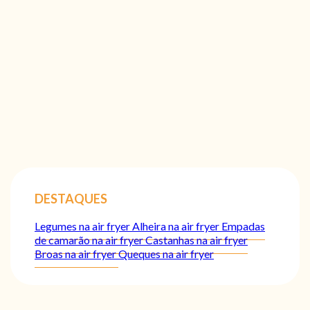
DESTAQUES
Legumes na air fryer
Alheira na air fryer
Empadas
de camarão na air fryer
Castanhas na air fryer
Broas na air fryer
Queques na air fryer