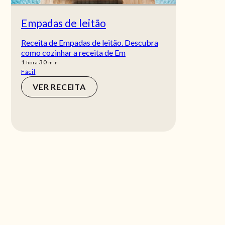
Empadas de leitão
Receita de Empadas de leitão. Descubra
como cozinhar a receita de Em
hora
min
1
30
hora
min
Fácil
VER RECEITA