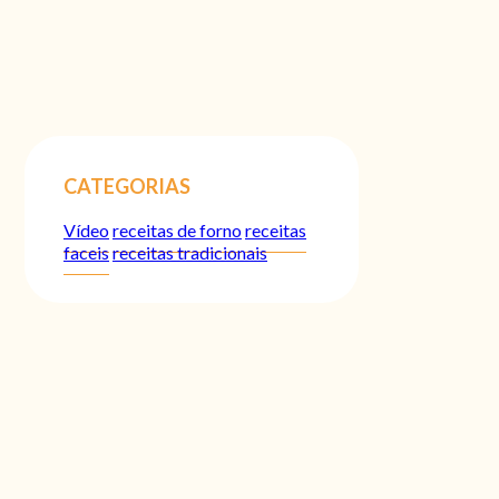
CATEGORIAS
Vídeo
receitas de forno
receitas
faceis
receitas tradicionais