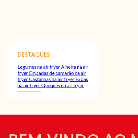
DESTAQUES
Legumes na air fryer
Alheira na air
fryer
Empadas de camarão na air
fryer
Castanhas na air fryer
Broas
na air fryer
Queques na air fryer