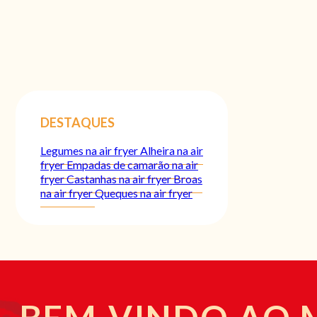
DESTAQUES
Legumes na air fryer
Alheira na air
fryer
Empadas de camarão na air
fryer
Castanhas na air fryer
Broas
na air fryer
Queques na air fryer