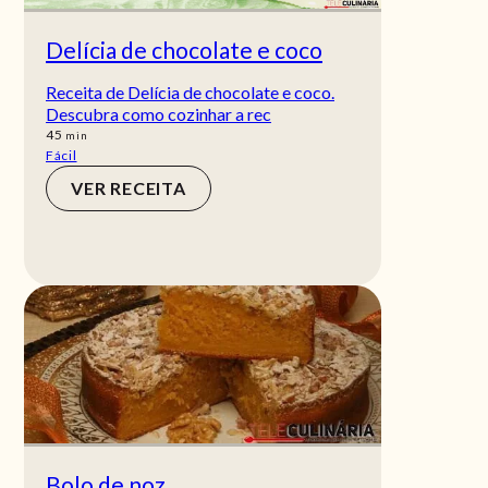
Delícia de chocolate e coco
Receita de Delícia de chocolate e coco.
Descubra como cozinhar a rec
min
45
min
Fácil
VER RECEITA
Bolo de noz