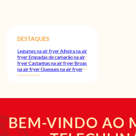
DESTAQUES
Legumes na air fryer
Alheira na air
fryer
Empadas de camarão na air
fryer
Castanhas na air fryer
Broas
na air fryer
Queques na air fryer
BEM-VINDO AO