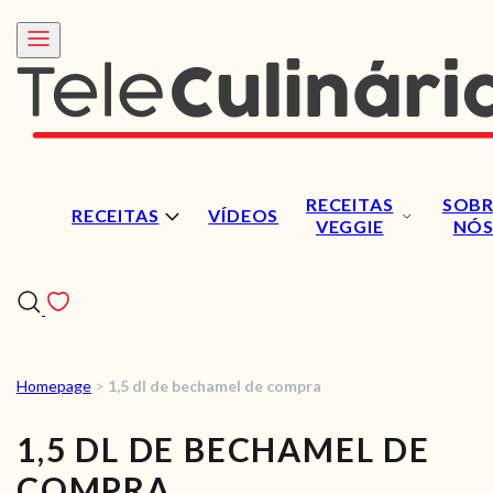
RECEITAS
SOBR
RECEITAS
VÍDEOS
VEGGIE
NÓ
Homepage
>
1,5 dl de bechamel de compra
RECEITAS
1,5 DL DE BECHAMEL DE
VÍDEOS
COMPRA