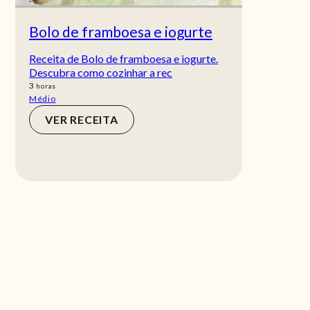
Bolo de framboesa e iogurte
Receita de Bolo de framboesa e iogurte.
Descubra como cozinhar a rec
horas
3
horas
Médio
VER RECEITA