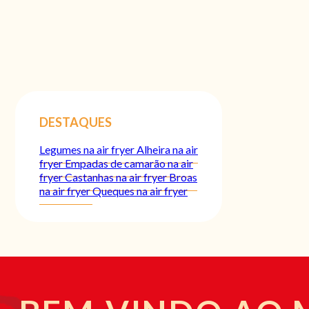
DESTAQUES
Legumes na air fryer
Alheira na air
fryer
Empadas de camarão na air
fryer
Castanhas na air fryer
Broas
na air fryer
Queques na air fryer