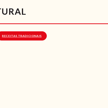
RECEITAS
TURAL
VÍDEOS
RECEITAS VEGGIE
RECEITAS TRADICIONAIS
SOBRE NÓS
LOJA ONLINE
BLOG