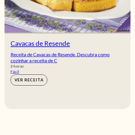
Cavacas de Resende
Receita de Cavacas de Resende. Descubra como
cozinhar a receita de C
horas
2
horas
Fácil
VER RECEITA