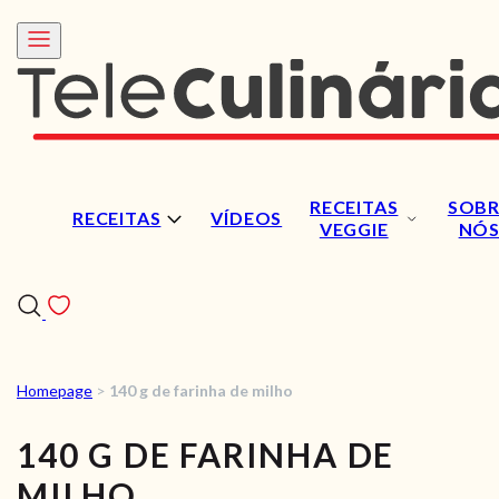
RECEITAS
SOBR
RECEITAS
VÍDEOS
VEGGIE
NÓ
Homepage
>
140 g de farinha de milho
RECEITAS
140 G DE FARINHA DE
VÍDEOS
MILHO