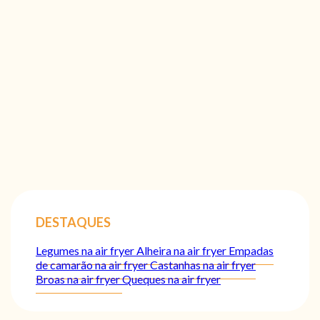
DESTAQUES
Legumes na air fryer
Alheira na air fryer
Empadas
de camarão na air fryer
Castanhas na air fryer
Broas na air fryer
Queques na air fryer