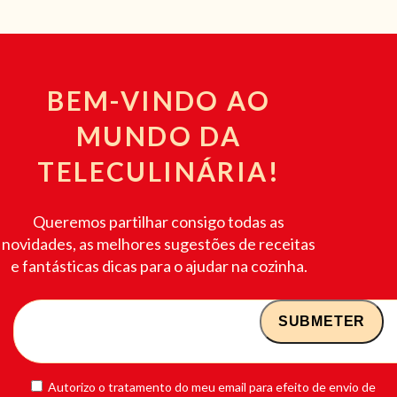
BEM-VINDO AO
MUNDO DA
TELECULINÁRIA!
Queremos partilhar consigo todas as
novidades, as melhores sugestões de receitas
e fantásticas dicas para o ajudar na cozinha.
Autorizo o tratamento do meu email para efeito de envio de