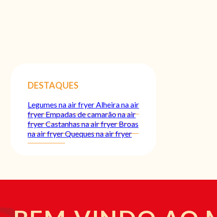
DESTAQUES
Legumes na air fryer
Alheira na air
fryer
Empadas de camarão na air
fryer
Castanhas na air fryer
Broas
na air fryer
Queques na air fryer