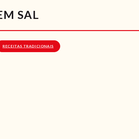
RECEITAS
EM SAL
VÍDEOS
RECEITAS VEGGIE
RECEITAS TRADICIONAIS
SOBRE NÓS
LOJA ONLINE
BLOG