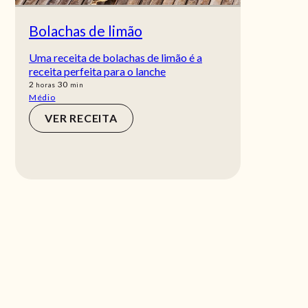
Bolachas de limão
Uma receita de bolachas de limão é a
receita perfeita para o lanche
horas
min
2
30
horas
min
Médio
VER RECEITA