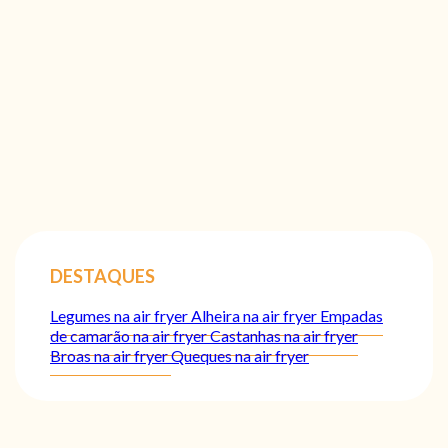
DESTAQUES
Legumes na air fryer
Alheira na air fryer
Empadas
de camarão na air fryer
Castanhas na air fryer
Broas na air fryer
Queques na air fryer