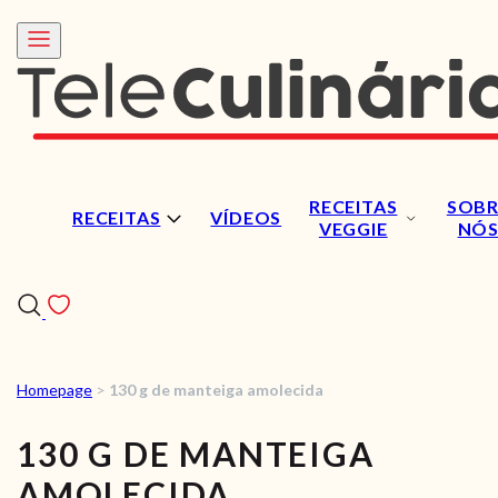
RECEITAS
SOBR
RECEITAS
VÍDEOS
VEGGIE
NÓ
Homepage
>
130 g de manteiga amolecida
RECEITAS
130 G DE MANTEIGA
VÍDEOS
AMOLECIDA