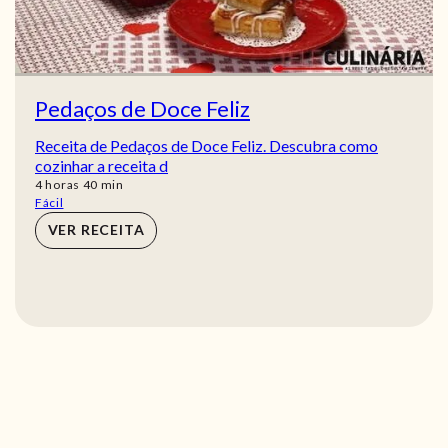
Pedaços de Doce Feliz
Receita de Pedaços de Doce Feliz. Descubra como
cozinhar a receita d
horas
min
4
horas
40
min
Fácil
VER RECEITA