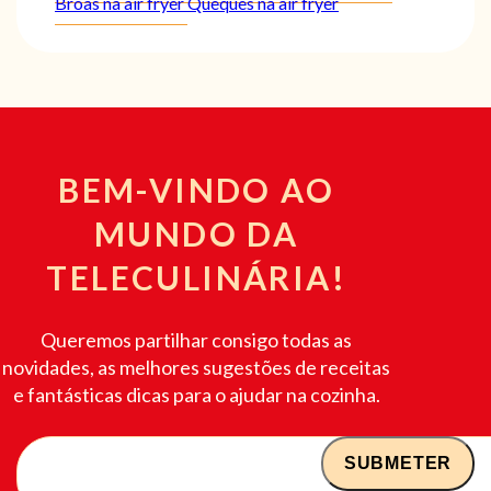
Broas na air fryer
Queques na air fryer
BEM-VINDO AO
MUNDO DA
TELECULINÁRIA!
Queremos partilhar consigo todas as
novidades, as melhores sugestões de receitas
e fantásticas dicas para o ajudar na cozinha.