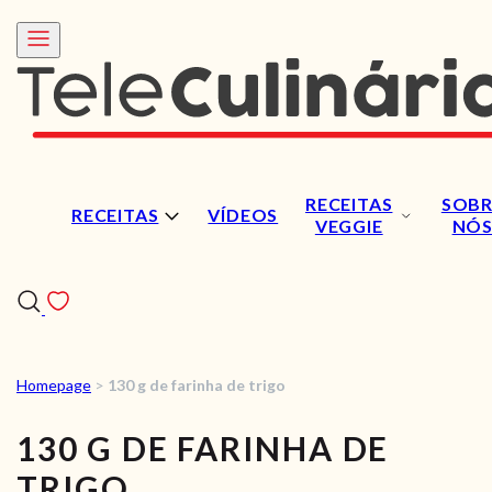
RECEITAS
SOBR
RECEITAS
VÍDEOS
VEGGIE
NÓ
Homepage
>
130 g de farinha de trigo
RECEITAS
130 G DE FARINHA DE
VÍDEOS
TRIGO