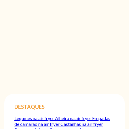
DESTAQUES
Legumes na air fryer
Alheira na air fryer
Empadas
de camarão na air fryer
Castanhas na air fryer