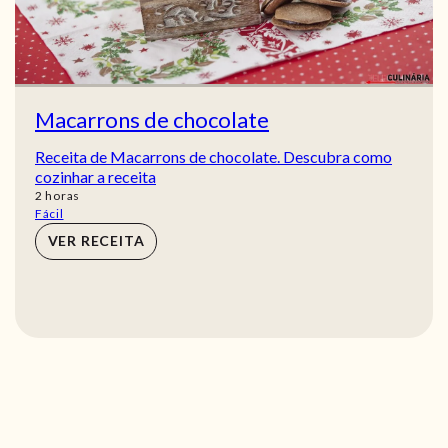
Macarrons de chocolate
Receita de Macarrons de chocolate. Descubra como
cozinhar a receita
horas
2
horas
Fácil
VER RECEITA