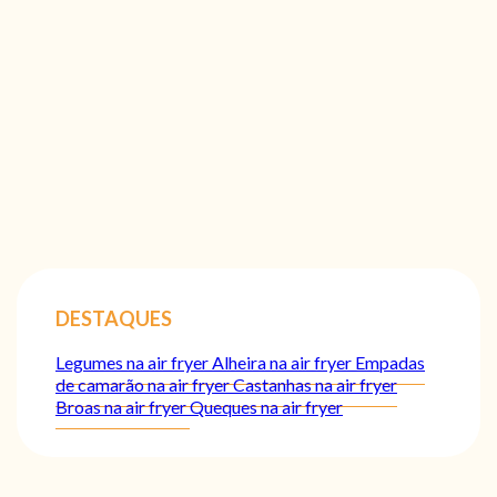
DESTAQUES
Legumes na air fryer
Alheira na air fryer
Empadas
de camarão na air fryer
Castanhas na air fryer
Broas na air fryer
Queques na air fryer