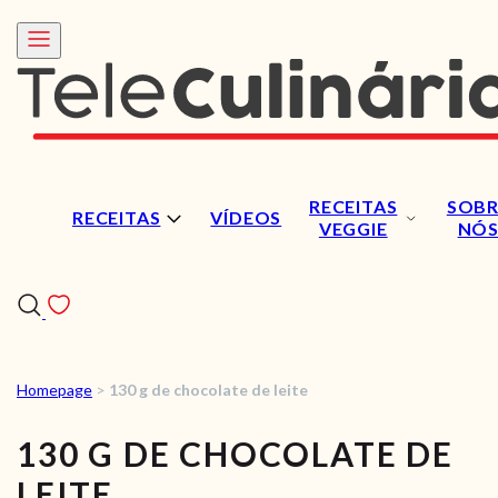
RECEITAS
SOBR
RECEITAS
VÍDEOS
VEGGIE
NÓ
Homepage
>
130 g de chocolate de leite
RECEITAS
130 G DE CHOCOLATE DE
VÍDEOS
LEITE