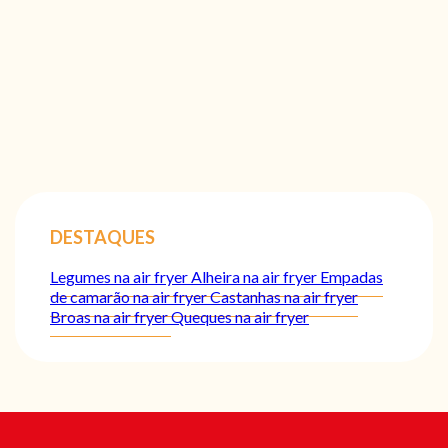
DESTAQUES
Legumes na air fryer
Alheira na air fryer
Empadas
de camarão na air fryer
Castanhas na air fryer
Broas na air fryer
Queques na air fryer