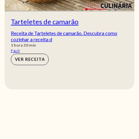
Tarteletes de camarão
Receita de Tarteletes de camarão. Descubra como
cozinhar a receita d
hora
min
1
hora
30
min
Fácil
VER RECEITA