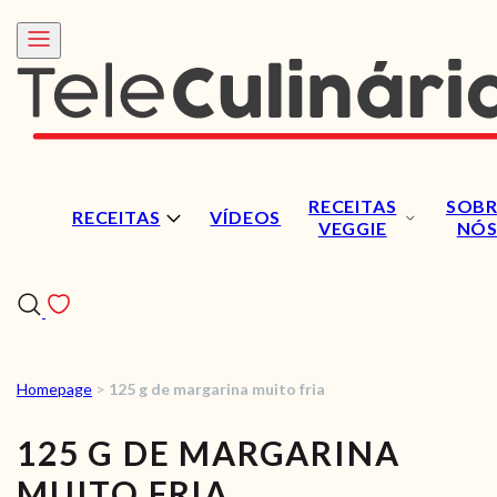
RECEITAS
SOBR
RECEITAS
VÍDEOS
VEGGIE
NÓ
Homepage
>
125 g de margarina muito fria
RECEITAS
125 G DE MARGARINA
VÍDEOS
MUITO FRIA