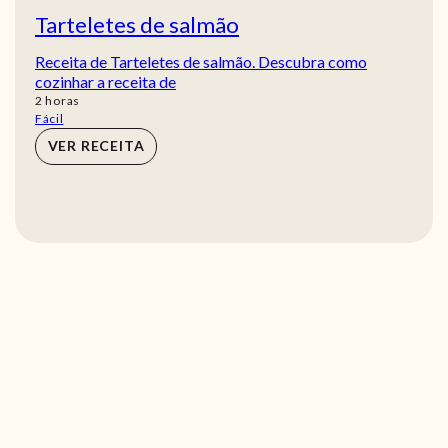
Tarteletes de salmão
Receita de Tarteletes de salmão. Descubra como
cozinhar a receita de
horas
2
horas
Fácil
VER RECEITA