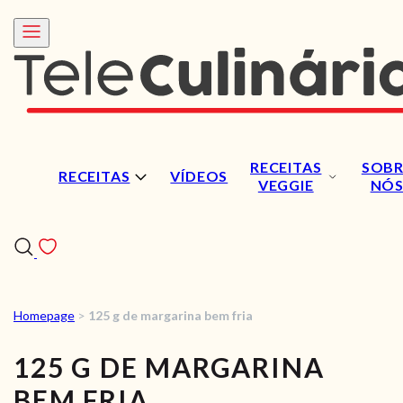
RECEITAS
SOBR
RECEITAS
VÍDEOS
VEGGIE
NÓ
Homepage
>
125 g de margarina bem fria
RECEITAS
125 G DE MARGARINA
VÍDEOS
BEM FRIA