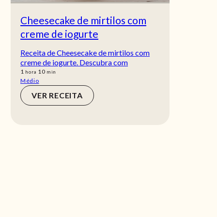
Cheesecake de mirtilos com
creme de iogurte
Receita de Cheesecake de mirtilos com
creme de iogurte. Descubra com
hora
min
1
10
hora
min
Médio
VER RECEITA