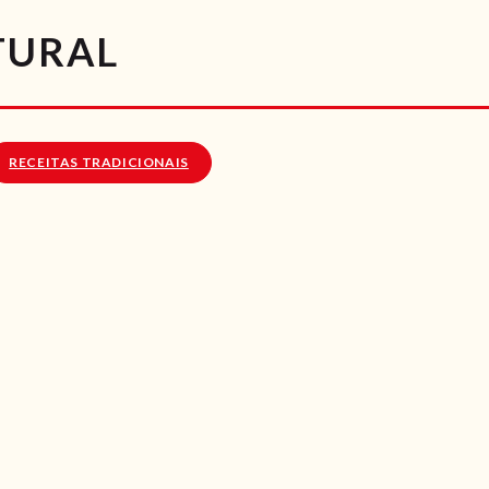
RECEITAS
TURAL
VÍDEOS
RECEITAS VEGGIE
RECEITAS TRADICIONAIS
SOBRE NÓS
LOJA ONLINE
BLOG