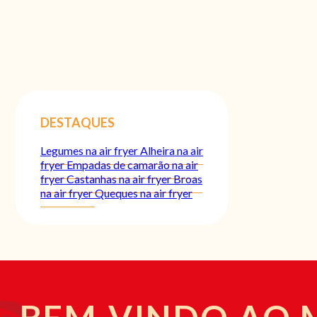
DESTAQUES
Legumes na air fryer
Alheira na air
fryer
Empadas de camarão na air
fryer
Castanhas na air fryer
Broas
na air fryer
Queques na air fryer