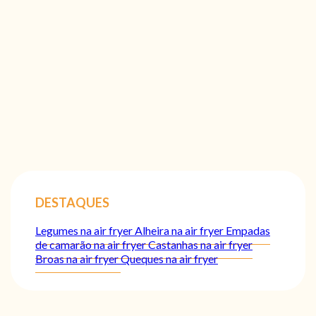
DESTAQUES
Legumes na air fryer
Alheira na air fryer
Empadas
de camarão na air fryer
Castanhas na air fryer
Broas na air fryer
Queques na air fryer