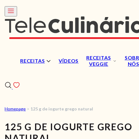
RECEITAS
SOBR
RECEITAS
VÍDEOS
VEGGIE
NÓ
Homepage
>
125 g de iogurte grego natural
RECEITAS
125 G DE IOGURTE GREGO
VÍDEOS
NATURAL