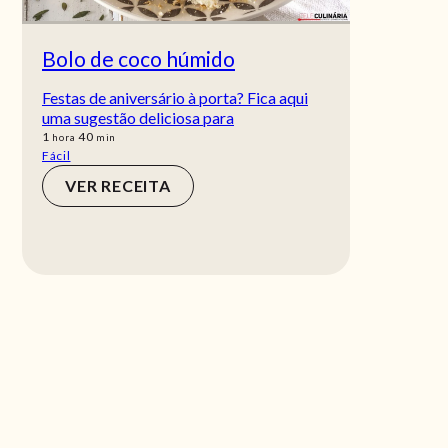
Bolo de coco húmido
Festas de aniversário à porta? Fica aqui
uma sugestão deliciosa para
hora
min
1
40
hora
min
Fácil
VER RECEITA