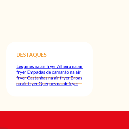
DESTAQUES
Legumes na air fryer
Alheira na air
fryer
Empadas de camarão na air
fryer
Castanhas na air fryer
Broas
na air fryer
Queques na air fryer