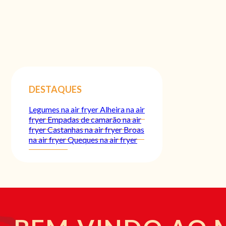
DESTAQUES
Legumes na air fryer
Alheira na air
fryer
Empadas de camarão na air
fryer
Castanhas na air fryer
Broas
na air fryer
Queques na air fryer