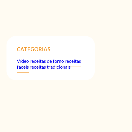
CATEGORIAS
Vídeo
receitas de forno
receitas
faceis
receitas tradicionais