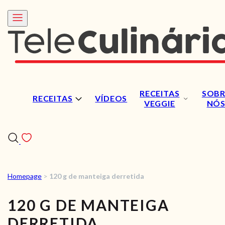
RECEITAS
SOBR
RECEITAS
VÍDEOS
VEGGIE
NÓ
Homepage
>
120 g de manteiga derretida
RECEITAS
120 G DE MANTEIGA
VÍDEOS
DERRETIDA