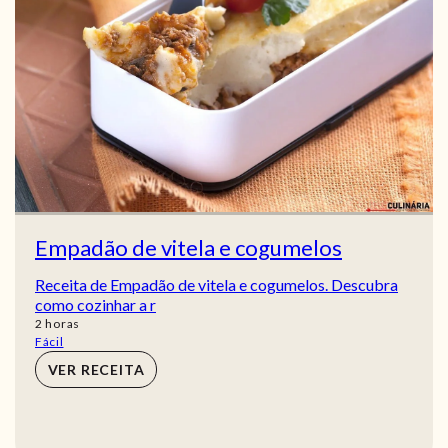
Empadão de vitela e cogumelos
Receita de Empadão de vitela e cogumelos. Descubra
como cozinhar a r
horas
2
horas
Fácil
VER RECEITA