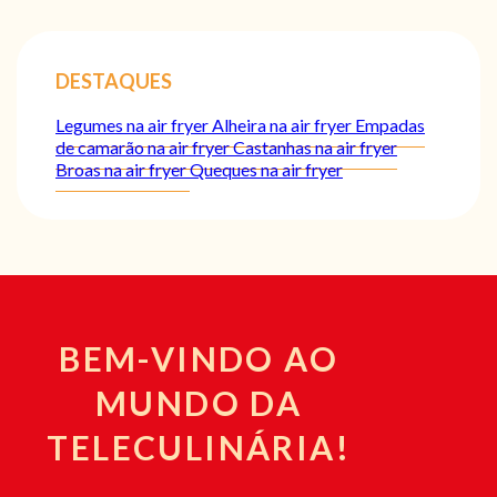
DESTAQUES
Legumes na air fryer
Alheira na air fryer
Empadas
de camarão na air fryer
Castanhas na air fryer
Broas na air fryer
Queques na air fryer
BEM-VINDO AO
MUNDO DA
TELECULINÁRIA!