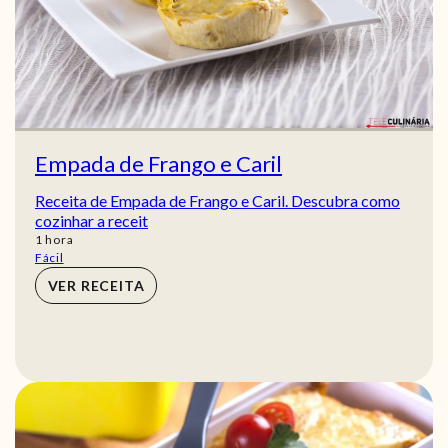
Empada de Frango e Caril
Receita de Empada de Frango e Caril. Descubra como
cozinhar a receit
hora
1
hora
Fácil
VER RECEITA