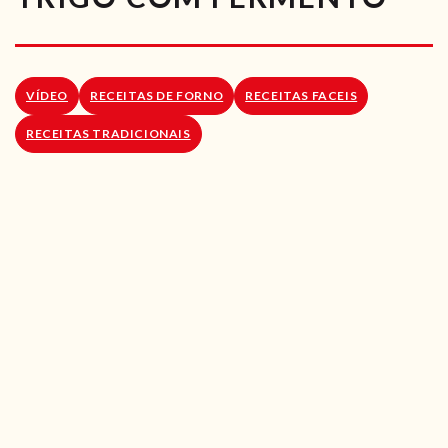
RECEITAS VEGGIE
SOBRE NÓS
VÍDEO
RECEITAS DE FORNO
RECEITAS FACEIS
LOJA ONLINE
RECEITAS TRADICIONAIS
BLOG