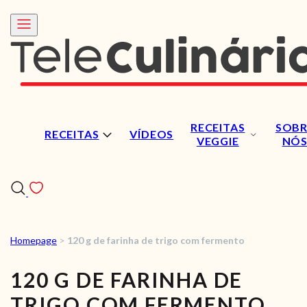
RECEITAS
SOBR
RECEITAS
VÍDEOS
VEGGIE
NÓ
Homepage
>
120 g de farinha de trigo com fermento
RECEITAS
120 G DE FARINHA DE
VÍDEOS
TRIGO COM FERMENTO