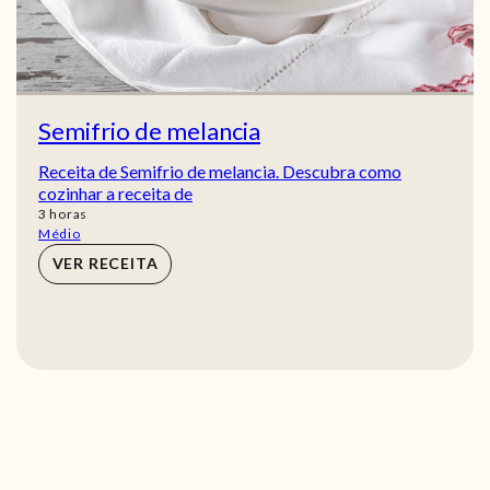
Semifrio de melancia
Receita de Semifrio de melancia. Descubra como
cozinhar a receita de
horas
3
horas
Médio
VER RECEITA