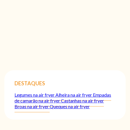
DESTAQUES
Legumes na air fryer
Alheira na air fryer
Empadas
de camarão na air fryer
Castanhas na air fryer
Broas na air fryer
Queques na air fryer