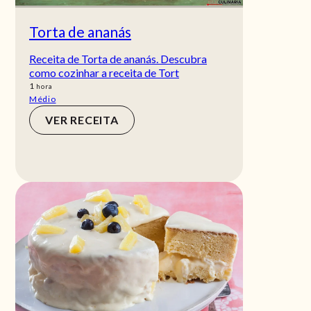
Torta de ananás
Receita de Torta de ananás. Descubra
como cozinhar a receita de Tort
hora
1
hora
Médio
VER RECEITA