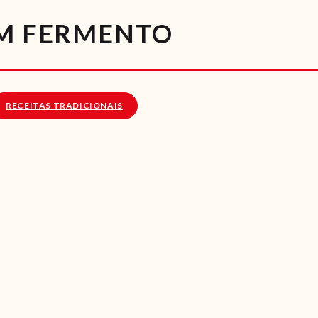
RECEITAS
OM FERMENTO
VÍDEOS
RECEITAS VEGGIE
RECEITAS TRADICIONAIS
SOBRE NÓS
LOJA ONLINE
BLOG