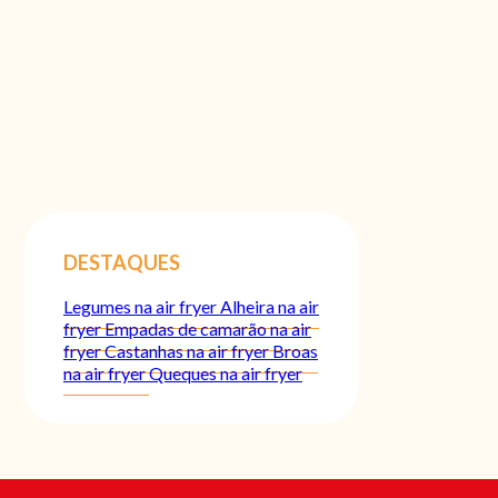
DESTAQUES
Legumes na air fryer
Alheira na air
fryer
Empadas de camarão na air
fryer
Castanhas na air fryer
Broas
na air fryer
Queques na air fryer