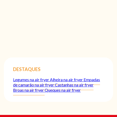
DESTAQUES
Legumes na air fryer
Alheira na air fryer
Empadas
de camarão na air fryer
Castanhas na air fryer
Broas na air fryer
Queques na air fryer