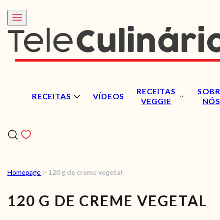
RECEITAS
SOBR
RECEITAS
VÍDEOS
VEGGIE
NÓ
Homepage
>
120 g de creme vegetal
RECEITAS
120 G DE CREME VEGETAL
VÍDEOS