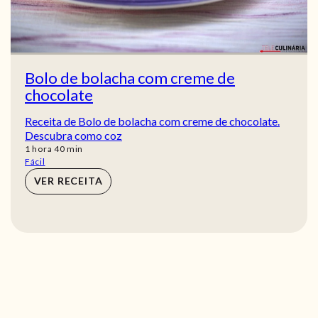
Bolo de bolacha com creme de
chocolate
Receita de Bolo de bolacha com creme de chocolate.
Descubra como coz
hora
min
1
hora
40
min
Fácil
VER RECEITA