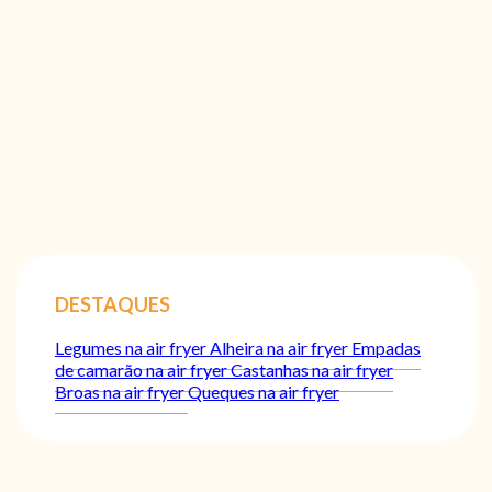
DESTAQUES
Legumes na air fryer
Alheira na air fryer
Empadas
de camarão na air fryer
Castanhas na air fryer
Broas na air fryer
Queques na air fryer