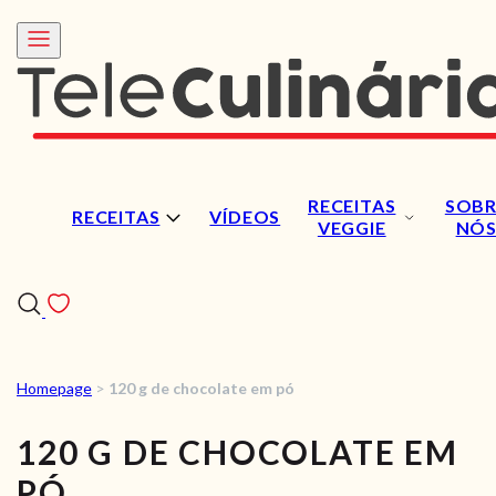
RECEITAS
SOBR
RECEITAS
VÍDEOS
VEGGIE
NÓ
Homepage
>
120 g de chocolate em pó
RECEITAS
120 G DE CHOCOLATE EM
VÍDEOS
PÓ