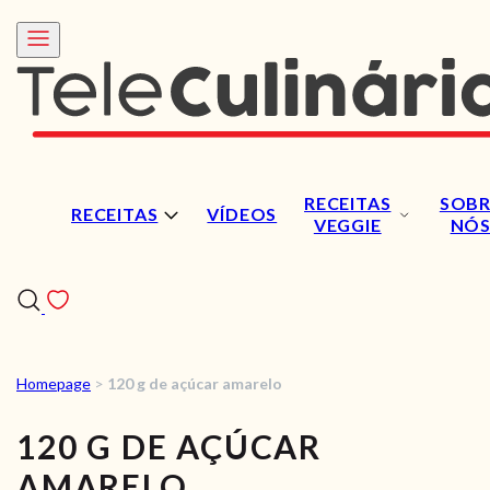
RECEITAS
SOBR
RECEITAS
VÍDEOS
VEGGIE
NÓ
Homepage
>
120 g de açúcar amarelo
RECEITAS
120 G DE AÇÚCAR
VÍDEOS
AMARELO