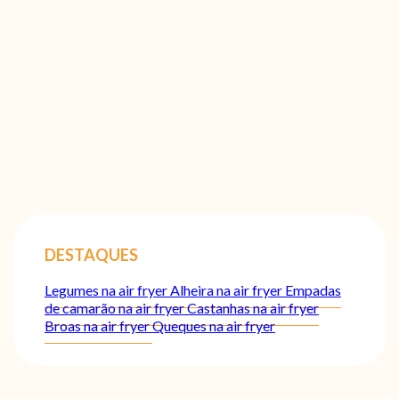
DESTAQUES
Legumes na air fryer
Alheira na air fryer
Empadas
de camarão na air fryer
Castanhas na air fryer
Broas na air fryer
Queques na air fryer