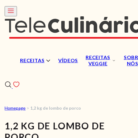
RECEITAS
SOBR
RECEITAS
VÍDEOS
VEGGIE
NÓ
Homepage
>
1,2 kg de lombo de porco
RECEITAS
1,2 KG DE LOMBO DE
VÍDEOS
PORCO