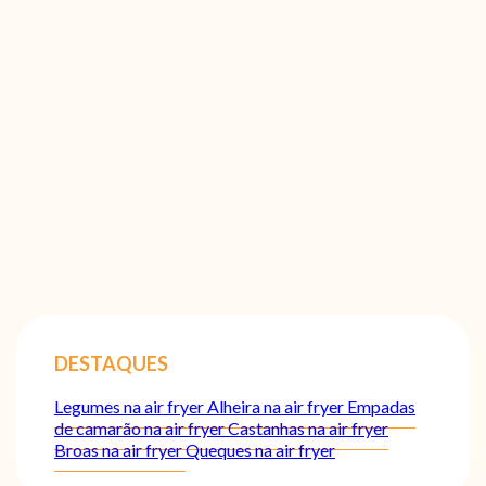
DESTAQUES
Legumes na air fryer
Alheira na air fryer
Empadas
de camarão na air fryer
Castanhas na air fryer
Broas na air fryer
Queques na air fryer