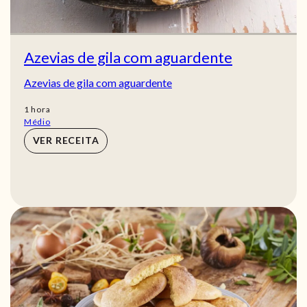
Azevias de gila com aguardente
Azevias de gila com aguardente
hora
1
hora
Médio
VER RECEITA