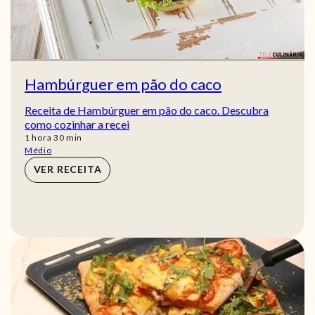
Hambúrguer em pão do caco
Receita de Hambúrguer em pão do caco. Descubra
como cozinhar a recei
hora
min
1
hora
30
min
Médio
VER RECEITA