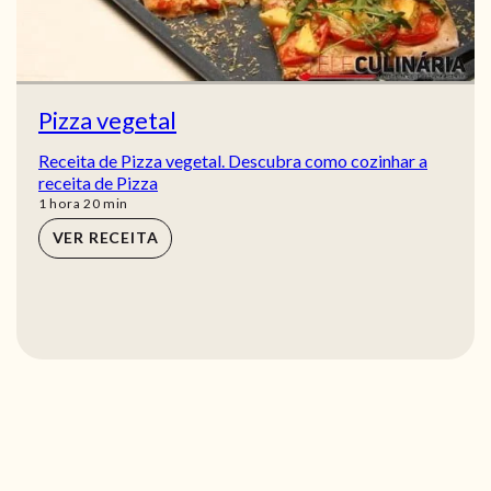
Pizza vegetal
Receita de Pizza vegetal. Descubra como cozinhar a
receita de Pizza
hora
min
1
hora
20
min
VER RECEITA