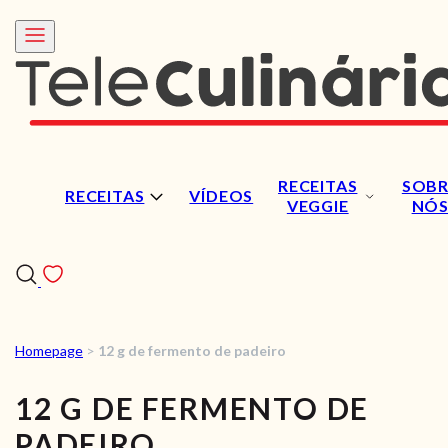
RECEITAS
SOBR
RECEITAS
VÍDEOS
VEGGIE
NÓ
Homepage
>
12 g de fermento de padeiro
RECEITAS
12 G DE FERMENTO DE
VÍDEOS
PADEIRO