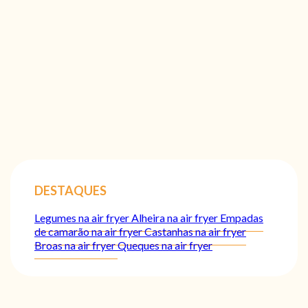
DESTAQUES
Legumes na air fryer
Alheira na air fryer
Empadas
de camarão na air fryer
Castanhas na air fryer
Broas na air fryer
Queques na air fryer