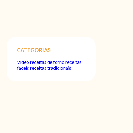
CATEGORIAS
Vídeo
receitas de forno
receitas
faceis
receitas tradicionais