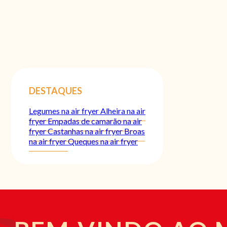
DESTAQUES
Legumes na air fryer
Alheira na air
fryer
Empadas de camarão na air
fryer
Castanhas na air fryer
Broas
na air fryer
Queques na air fryer