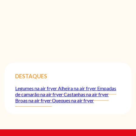
DESTAQUES
Legumes na air fryer
Alheira na air fryer
Empadas
de camarão na air fryer
Castanhas na air fryer
Broas na air fryer
Queques na air fryer