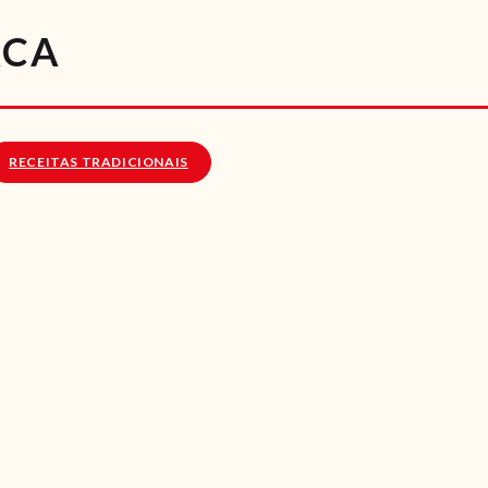
RECEITAS
ACA
VÍDEOS
RECEITAS VEGGIE
RECEITAS TRADICIONAIS
SOBRE NÓS
LOJA ONLINE
BLOG