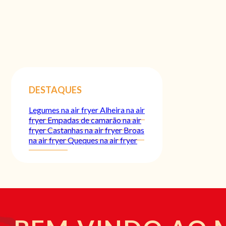
DESTAQUES
Legumes na air fryer
Alheira na air
fryer
Empadas de camarão na air
fryer
Castanhas na air fryer
Broas
na air fryer
Queques na air fryer