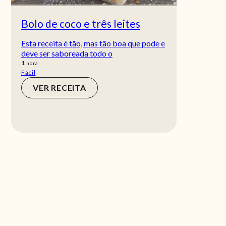
Bolo de coco e três leites
Esta receita é tão, mas tão boa que pode e
deve ser saboreada todo o
hora
1
hora
Fácil
VER RECEITA