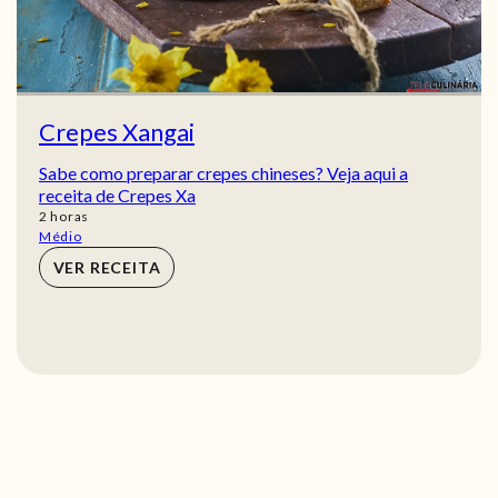
Crepes Xangai
Sabe como preparar crepes chineses? Veja aqui a
receita de Crepes Xa
horas
2
horas
Médio
VER RECEITA