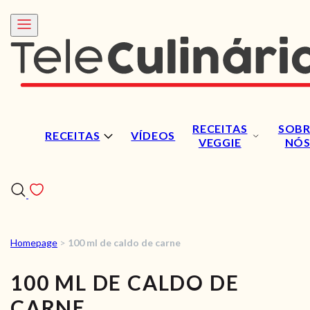
RECEITAS
SOBR
RECEITAS
VÍDEOS
VEGGIE
NÓ
Homepage
>
100 ml de caldo de carne
RECEITAS
100 ML DE CALDO DE
VÍDEOS
CARNE