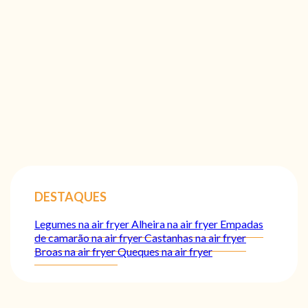
DESTAQUES
Legumes na air fryer
Alheira na air fryer
Empadas
de camarão na air fryer
Castanhas na air fryer
Broas na air fryer
Queques na air fryer