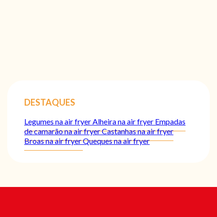
DESTAQUES
Legumes na air fryer
Alheira na air fryer
Empadas
de camarão na air fryer
Castanhas na air fryer
Broas na air fryer
Queques na air fryer