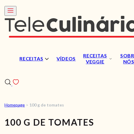
RECEITAS
SOBR
RECEITAS
VÍDEOS
VEGGIE
NÓ
Homepage
>
100 g de tomates
RECEITAS
100 G DE TOMATES
VÍDEOS