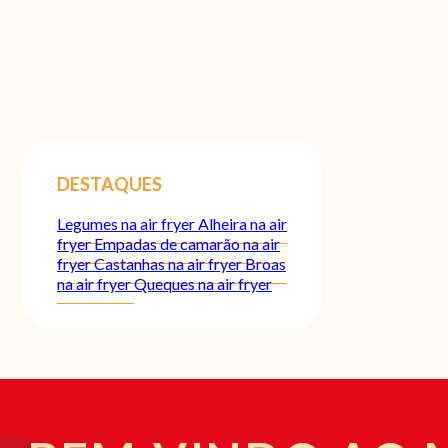
DESTAQUES
Legumes na air fryer
Alheira na air
fryer
Empadas de camarão na air
fryer
Castanhas na air fryer
Broas
na air fryer
Queques na air fryer