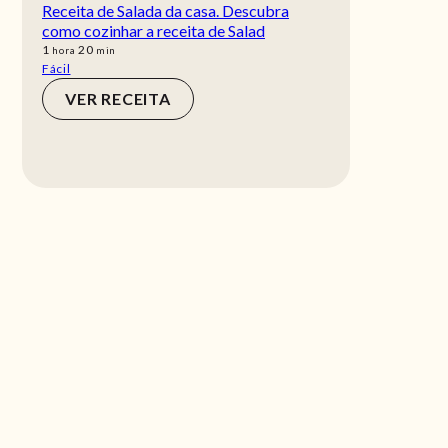
Receita de Salada da casa. Descubra
como cozinhar a receita de Salad
hora
min
1
20
hora
min
Fácil
VER RECEITA