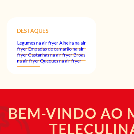
DESTAQUES
Legumes na air fryer
Alheira na air
fryer
Empadas de camarão na air
fryer
Castanhas na air fryer
Broas
na air fryer
Queques na air fryer
BEM-VINDO AO
TELECULIN