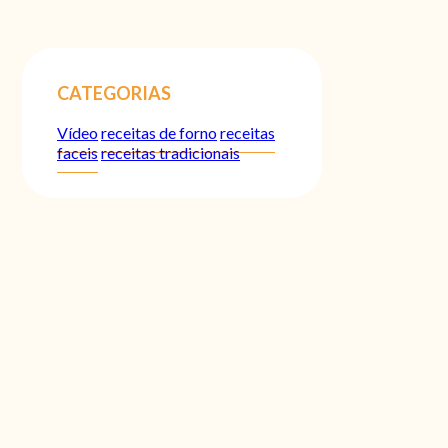
CATEGORIAS
Vídeo
receitas de forno
receitas
faceis
receitas tradicionais