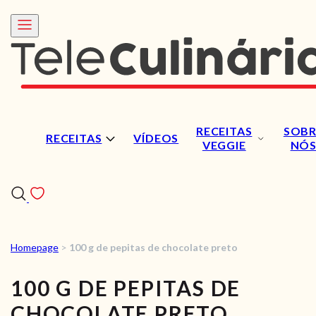
RECEITAS
SOBR
RECEITAS
VÍDEOS
VEGGIE
NÓ
Homepage
>
100 g de pepitas de chocolate preto
RECEITAS
100 G DE PEPITAS DE
VÍDEOS
CHOCOLATE PRETO