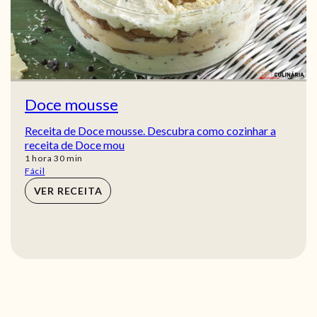
Doce mousse
Receita de Doce mousse. Descubra como cozinhar a
receita de Doce mou
hora
min
1
hora
30
min
Fácil
VER RECEITA