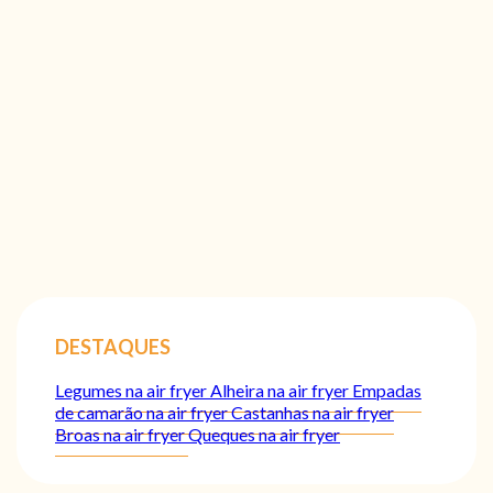
DESTAQUES
Legumes na air fryer
Alheira na air fryer
Empadas
de camarão na air fryer
Castanhas na air fryer
Broas na air fryer
Queques na air fryer