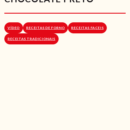
RECEITAS VEGGIE
SOBRE NÓS
VÍDEO
RECEITAS DE FORNO
RECEITAS FACEIS
LOJA ONLINE
RECEITAS TRADICIONAIS
BLOG