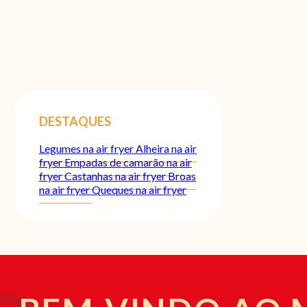
DESTAQUES
Legumes na air fryer
Alheira na air
fryer
Empadas de camarão na air
fryer
Castanhas na air fryer
Broas
na air fryer
Queques na air fryer