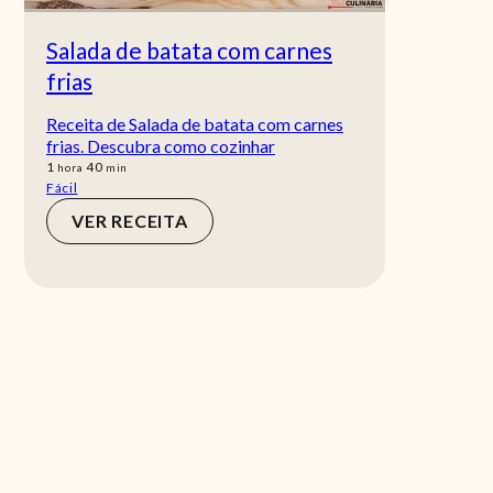
Salada de batata com carnes
frias
Receita de Salada de batata com carnes
frias. Descubra como cozinhar
hora
min
1
40
hora
min
Fácil
VER RECEITA