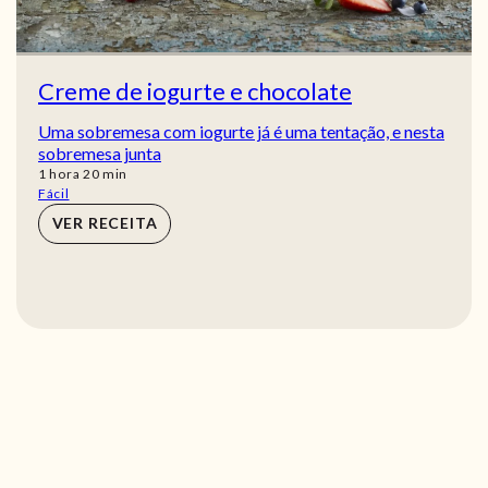
Creme de iogurte e chocolate
Uma sobremesa com iogurte já é uma tentação, e nesta
sobremesa junta
hora
min
1
hora
20
min
Fácil
VER RECEITA