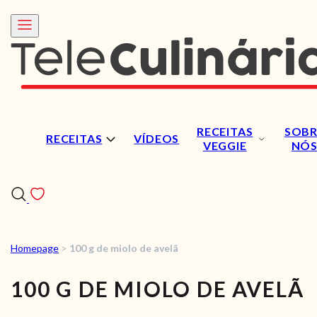
RECEITAS
SOBR
RECEITAS
VÍDEOS
VEGGIE
NÓ
Homepage
>
100 g de miolo de avelã
RECEITAS
100 G DE MIOLO DE AVELÃ
VÍDEOS