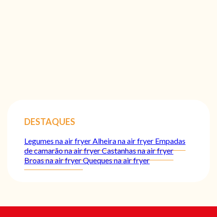
DESTAQUES
Legumes na air fryer
Alheira na air fryer
Empadas
de camarão na air fryer
Castanhas na air fryer
Broas na air fryer
Queques na air fryer