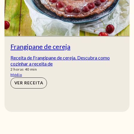
Frangipane de cereja
Receita de Frangipane de cereja. Descubra como
cozinhar a receita de
horas
min
2
horas
40
min
Médio
VER RECEITA