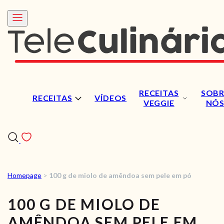
RECEITAS
SOBR
RECEITAS
VÍDEOS
VEGGIE
NÓ
Homepage
>
100 g de miolo de amêndoa sem pele em pó
RECEITAS
100 G DE MIOLO DE
VÍDEOS
AMÊNDOA SEM PELE EM