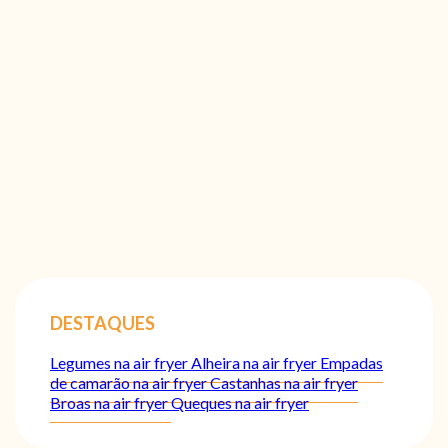
DESTAQUES
Legumes na air fryer
Alheira na air fryer
Empadas
de camarão na air fryer
Castanhas na air fryer
Broas na air fryer
Queques na air fryer