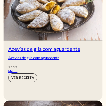
Azevias de gila com aguardente
Azevias de gila com aguardente
hora
1
hora
Médio
VER RECEITA