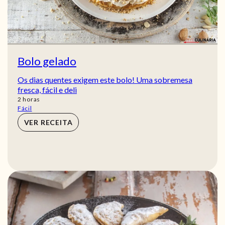
Bolo gelado
Os dias quentes exigem este bolo! Uma sobremesa
fresca, fácil e deli
horas
2
horas
Fácil
VER RECEITA