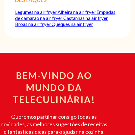
DESTAQUES
Legumes na air fryer
Alheira na air fryer
Empadas
de camarão na air fryer
Castanhas na air fryer
Broas na air fryer
Queques na air fryer
BEM-VINDO AO
MUNDO DA
TELECULINÁRIA!
Queremos partilhar consigo todas as
novidades, as melhores sugestões de receitas
e fantásticas dicas para o ajudar na cozinha.