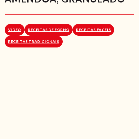
RECEITAS VEGGIE
SOBRE NÓS
VÍDEO
RECEITAS DE FORNO
RECEITAS FACEIS
LOJA ONLINE
RECEITAS TRADICIONAIS
BLOG