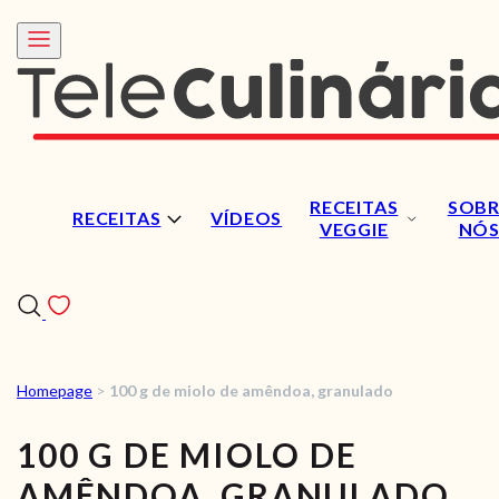
RECEITAS
SOBR
RECEITAS
VÍDEOS
VEGGIE
NÓ
Homepage
>
100 g de miolo de amêndoa, granulado
RECEITAS
100 G DE MIOLO DE
VÍDEOS
AMÊNDOA, GRANULADO