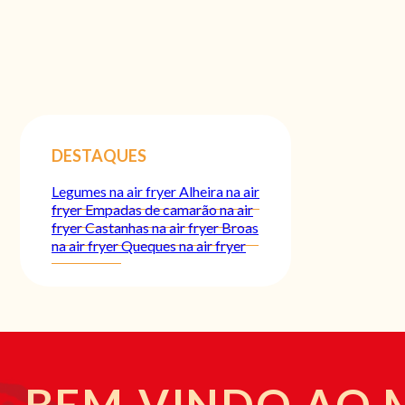
DESTAQUES
Legumes na air fryer
Alheira na air
fryer
Empadas de camarão na air
fryer
Castanhas na air fryer
Broas
na air fryer
Queques na air fryer
BEM-VINDO AO