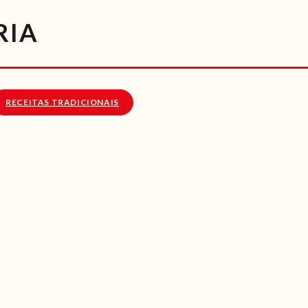
RECEITAS
RIA
VÍDEOS
RECEITAS VEGGIE
RECEITAS TRADICIONAIS
SOBRE NÓS
LOJA ONLINE
BLOG