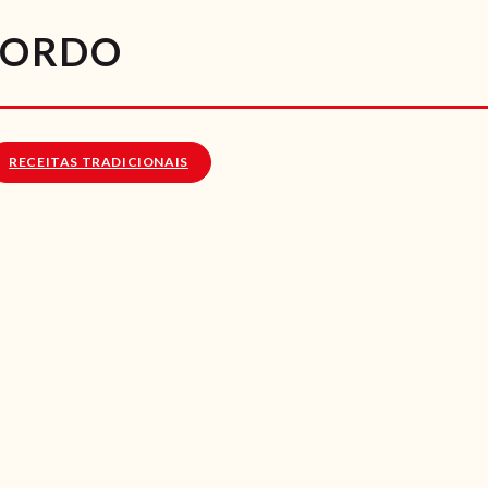
RECEITAS
 GORDO
VÍDEOS
RECEITAS VEGGIE
RECEITAS TRADICIONAIS
SOBRE NÓS
LOJA ONLINE
BLOG