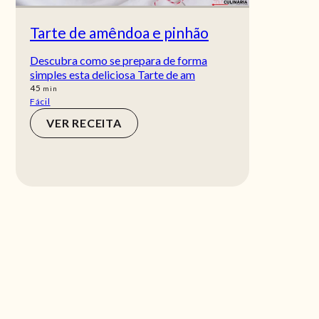
Tarte de amêndoa e pinhão
Descubra como se prepara de forma
simples esta deliciosa Tarte de am
min
45
min
Fácil
VER RECEITA