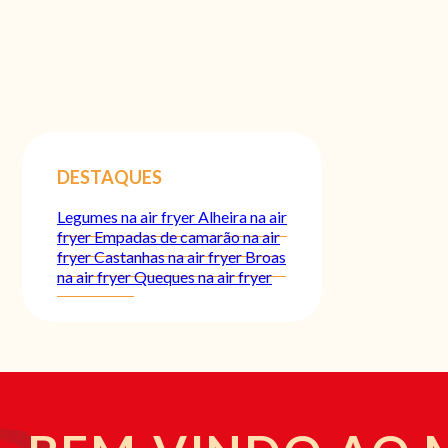
DESTAQUES
Legumes na air fryer
Alheira na air
fryer
Empadas de camarão na air
fryer
Castanhas na air fryer
Broas
na air fryer
Queques na air fryer