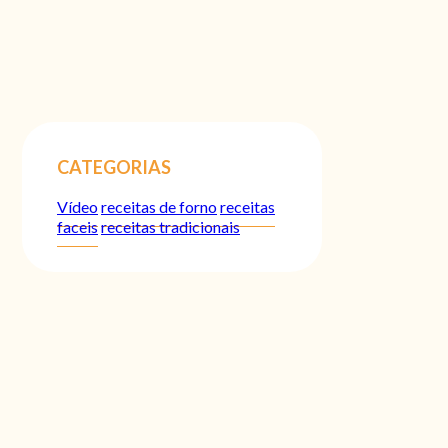
CATEGORIAS
Vídeo
receitas de forno
receitas
faceis
receitas tradicionais