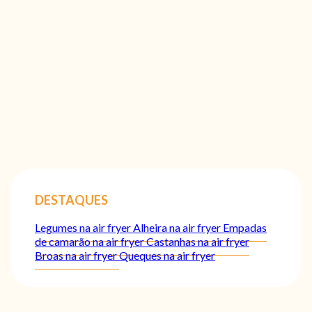
DESTAQUES
Legumes na air fryer
Alheira na air fryer
Empadas
de camarão na air fryer
Castanhas na air fryer
Broas na air fryer
Queques na air fryer