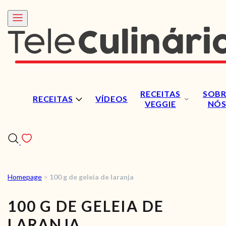
RECEITAS
SOBR
RECEITAS
VÍDEOS
VEGGIE
NÓ
Homepage
>
100 g de geleia de laranja
RECEITAS
100 G DE GELEIA DE
VÍDEOS
LARANJA