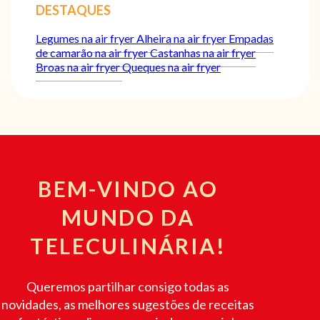
DESTAQUES
Legumes na air fryer
Alheira na air fryer
Empadas
de camarão na air fryer
Castanhas na air fryer
Broas na air fryer
Queques na air fryer
BEM-VINDO AO
MUNDO DA
TELECULINÁRIA!
Queremos partilhar consigo todas as
novidades, as melhores sugestões de receitas