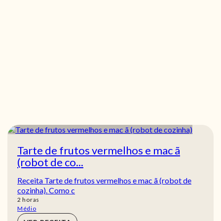
Tarte de frutos vermelhos e mac ã
(robot de co...
Receita Tarte de frutos vermelhos e mac ã (robot de
cozinha). Como c
horas
2
horas
Médio