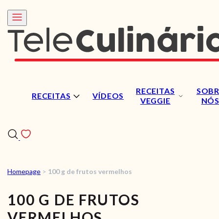
RECEITAS
SOBR
RECEITAS
VÍDEOS
VEGGIE
NÓ
Homepage
>
100 g de frutos vermelhos
RECEITAS
100 G DE FRUTOS
VÍDEOS
VERMELHOS