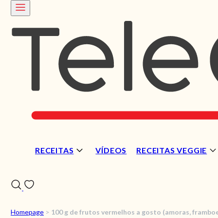
RECEITAS
VÍDEOS
RECEITAS VEGGIE
Homepage
>
100 g de frutos vermelhos a gosto (amoras, framboe