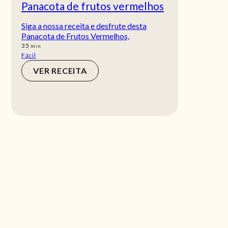
Panacota de frutos vermelhos
Siga a nossa receita e desfrute desta
Panacota de Frutos Vermelhos,
min
35
min
Fácil
VER RECEITA