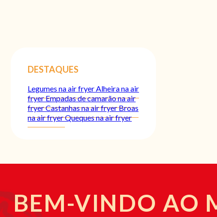
DESTAQUES
Legumes na air fryer
Alheira na air
fryer
Empadas de camarão na air
fryer
Castanhas na air fryer
Broas
na air fryer
Queques na air fryer
BEM-VINDO AO