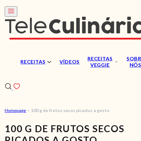
RECEITAS
SOBR
RECEITAS
VÍDEOS
VEGGIE
NÓ
Homepage
>
100 g de frutos secos picados a gosto
RECEITAS
100 G DE FRUTOS SECOS
VÍDEOS
PICADOS A GOSTO