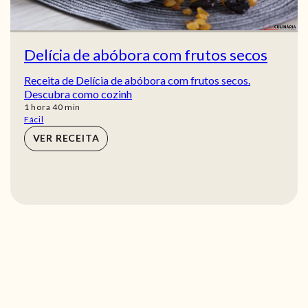
Delícia de abóbora com frutos secos
Receita de Delícia de abóbora com frutos secos.
Descubra como cozinh
hora
min
1
hora
40
min
Fácil
VER RECEITA