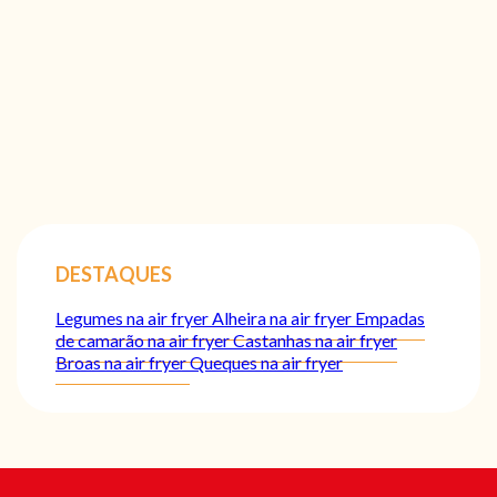
DESTAQUES
Legumes na air fryer
Alheira na air fryer
Empadas
de camarão na air fryer
Castanhas na air fryer
Broas na air fryer
Queques na air fryer